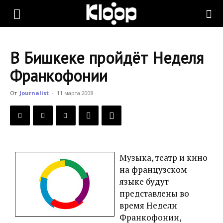
KLOOP.KG
В Бишкеке пройдёт Неделя
—
Франкофонии
От
Journalist
-
11 марта 2008
Новости
Кыргызстана
Музыка, театр и кино
на французском
языке будут
представлены во
время Недели
Франкофонии,