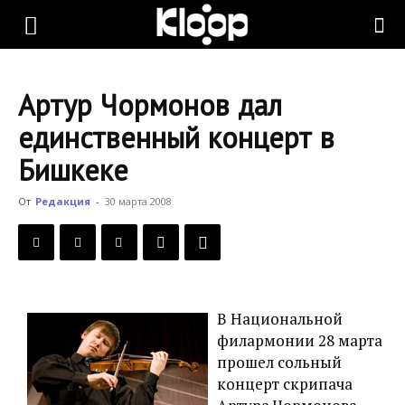
KLOOP.KG
Артур Чормонов дал
—
единственный концерт в
Бишкеке
Новости
От
Редакция
-
30 марта 2008
Кыргызстана
В Национальной
филармонии 28 марта
прошел сольный
концерт скрипача