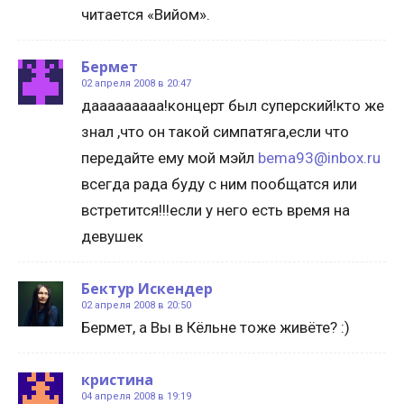
читается «Вийом».
Бермет
02 апреля 2008 в 20:47
дааааааааа!концерт был суперский!кто же
знал ,что он такой симпатяга,если что
передайте ему мой мэйл
bema93@inbox.ru
всегда рада буду с ним пообщатся или
встретится!!!если у него есть время на
девушек
Бектур Искендер
02 апреля 2008 в 20:50
Бермет, а Вы в Кёльне тоже живёте? :)
кристина
04 апреля 2008 в 19:19