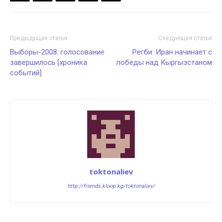
Предыдущая статья
Следующая статья
Выборы-2008: голосование
Регби: Иран начинает с
завершилось [хроника
победы над Кыргызстаном
событий]
toktonaliev
http://friends.kloop.kg/toktonaliev/