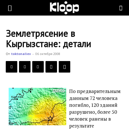
KLOOP.KG
Землетрясение в
—
Кыргызстане: детали
От
toktonaliev
-
06 октября 2008
Новости
Кыргызстана
По предварительным
данным 72 человека
погибло, 120 зданий
разрушено, более 50
человек ранены в
результате