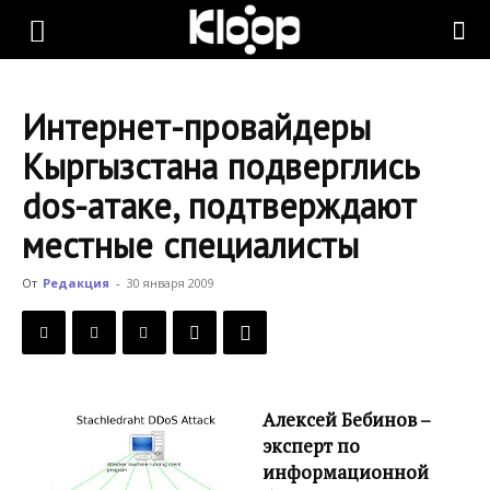
KLOOP.KG
Интернет-провайдеры
—
Кыргызстана подверглись
dos-атаке, подтверждают
Новости
местные специалисты
От
Редакция
-
30 января 2009
Кыргызстана
Алексей Бебинов –
эксперт по
информационной