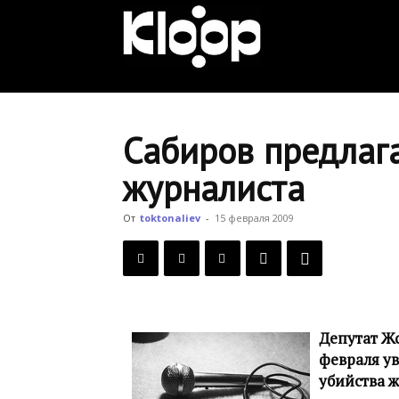
KLOOP.KG
—
Сабиров предлага
журналиста
Новости
От
toktonaliev
-
15 февраля 2009
Кыргызстана
Депутат Ж
февраля ув
убийства ж