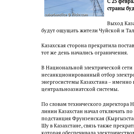
С 25 февра
страны буд
Выход Каз
будут ощущать жители Чуйской и Тал
Казахская сторона прекратила постав
тот же день начались ограничения.
В Национальной электрической сети
несанкционированный отбор электро
энергосистемы Казахстана – именно 
центральноазиатской системы.
По словам технического директора 
линии Казахстан начал отключать по
подстанция Фрунзенская (Кыргызстан
Шу в Казахстане, связь также прекра
которая обеспечивала электричество