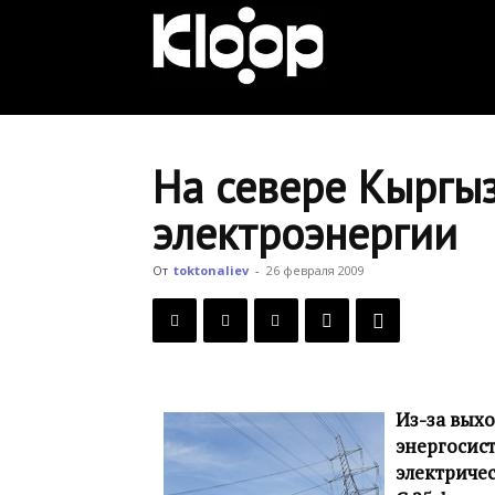
KLOOP.KG
—
На севере Кыргы
электроэнергии
Новости
От
toktonaliev
-
26 февраля 2009
Кыргызстана
Из-за вых
энергосис
электричес