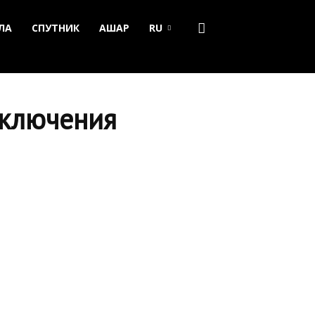
ЛА
СПУТНИК
АШАР
RU
тключения