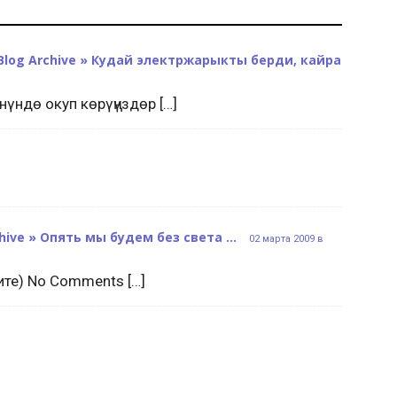
og Archive » Кудай электржарыкты берди, кайра
нүндө окуп көрүңүздөр […]
rchive » Опять мы будем без света …
02 марта 2009 в
ите) No Comments […]