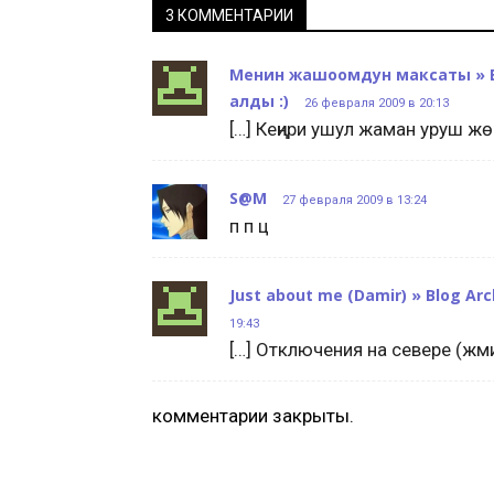
3 КОММЕНТАРИИ
Менин жашоомдун максаты » Bl
алды :)
26 февраля 2009 в 20:13
[…] Кеңири ушул жаман уруш жө
S@M
27 февраля 2009 в 13:24
п п ц
Just about me (Damir) » Blog A
19:43
[…] Отключения на севере (жм
комментарии закрыты.