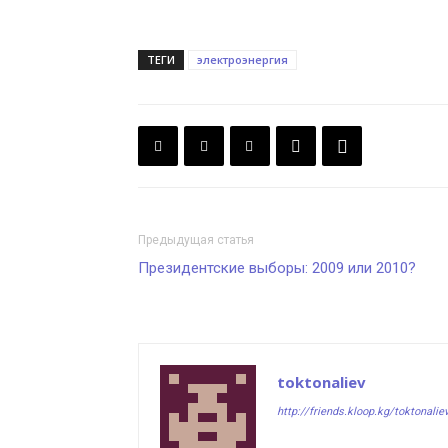
ТЕГИ
электроэнергия
Предыдущая статья
Президентские выборы: 2009 или 2010?
toktonaliev
http://friends.kloop.kg/toktonalie