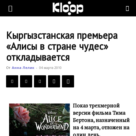
KLOOP.KG
Кыргызстанская премьера
—
«Алисы в стране чудес»
откладывается
Новости
От
Анна Лелик
-
04 марта 2010
Кыргызстана
Показ трехмерной
версии фильма Тима
Бертона, назначенный
на 4 марта, отложен на
один день.