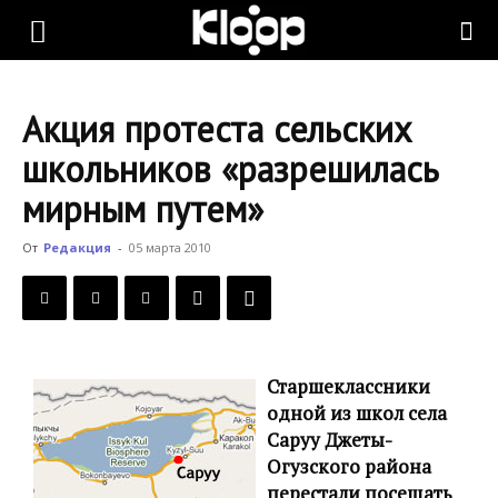
KLOOP.KG
Акция протеста сельских
—
школьников «разрешилась
мирным путем»
Новости
От
Редакция
-
05 марта 2010
Кыргызстана
Старшеклассники
одной из школ села
Саруу Джеты-
Огузского района
перестали посещать