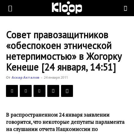
KLOOP.KG
Совет правозащитников
—
«обеспокоен этнической
нетерпимостью» в Жогорку
Новости
Кенеше [24 января, 14:51]
От
Аскар Акталов
-
24 января 2011
Кыргызстана
В распространенном 24 января заявлении
говорится, что некоторые депутаты парламента
на слушании отчета Нацкомиссии по