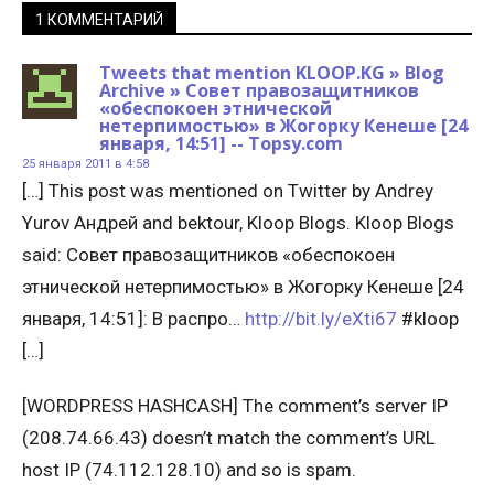
1 КОММЕНТАРИЙ
Tweets that mention KLOOP.KG » Blog
Archive » Совет правозащитников
«обеспокоен этнической
нетерпимостью» в Жогорку Кенеше [24
января, 14:51] -- Topsy.com
25 января 2011 в 4:58
[…] This post was mentioned on Twitter by Andrey
Yurov Андрей and bektour, Kloop Blogs. Kloop Blogs
said: Совет правозащитников «обеспокоен
этнической нетерпимостью» в Жогорку Кенеше [24
января, 14:51]: В распро…
http://bit.ly/eXti67
#kloop
[…]
[WORDPRESS HASHCASH] The comment’s server IP
(208.74.66.43) doesn’t match the comment’s URL
host IP (74.112.128.10) and so is spam.