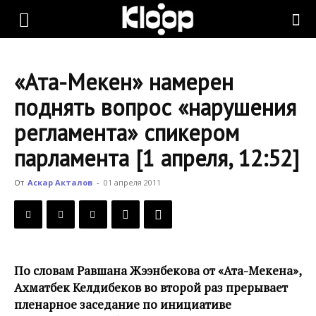
KLOOP.KG
«Ата-Мекен» намерен
—
поднять вопрос «нарушения
регламента» спикером
Новости
парламента [1 апреля, 12:52]
От
Аскар Акталов
-
01 апреля 2011
Кыргызстана
По словам Равшана Жээнбекова от «Ата-Мекена»,
Ахматбек Келдибеков во второй раз прерывает
пленарное заседание по инициативе