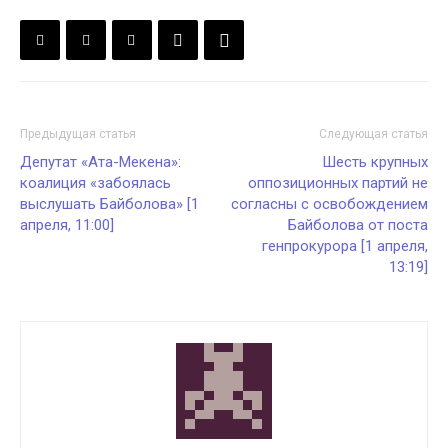
Предыдущая статья
Следующая статья
Депутат «Ата-Мекена»:
Шесть крупных
коалиция «забоялась
оппозиционных партий не
выслушать Байболова» [1
согласны с освобождением
апреля, 11:00]
Байболова от поста
генпрокурора [1 апреля,
13:19]