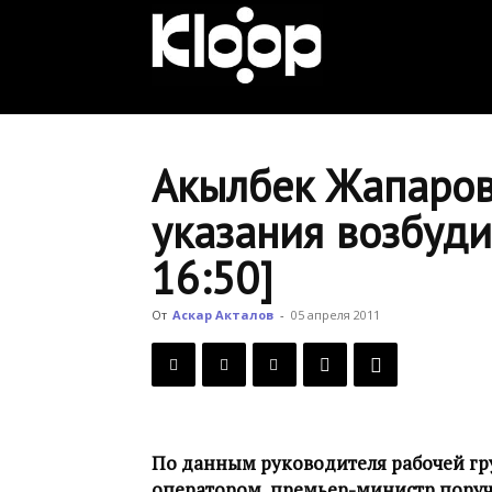
KLOOP.KG
—
Акылбек Жапаров
указания возбуди
Новости
16:50]
Кыргызстана
От
Аскар Акталов
-
05 апреля 2011
По данным руководителя рабочей гр
оператором, премьер-министр поруч