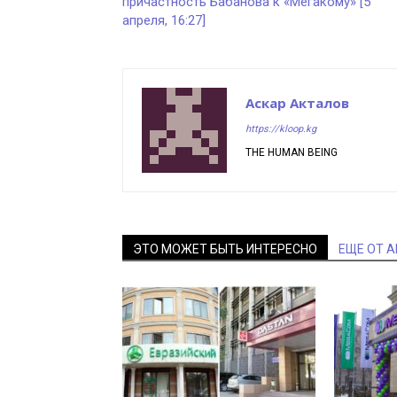
причастность Бабанова к «Мегакому» [5
апреля, 16:27]
Аскар Акталов
https://kloop.kg
THE HUMAN BEING
ЭТО МОЖЕТ БЫТЬ ИНТЕРЕСНО
ЕЩЕ ОТ 