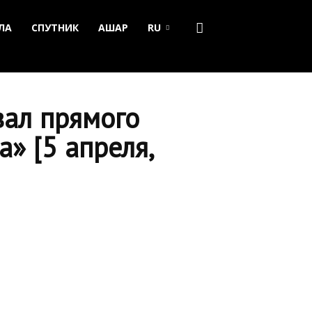
ЛА
СПУТНИК
АШАР
RU
вал прямого
» [5 апреля,