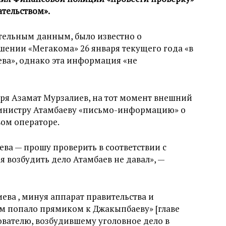
ательством».
ительным данным, было известно о
шении «Мегакома» 26 января текущего года «в
ева», однако эта информация «не
аря Азамат Мурзалиев, на тот момент внешний
инистру Атамбаеву «письмо-информацию» о
вом операторе.
ева — прошу проверить в соответствии с
 возбудить дело Атамбаев не давал», —
иева , минуя аппарат правительства и
м попало прямиком к Джакыпбаеву» [главе
ователю, возбудившему уголовное дело в