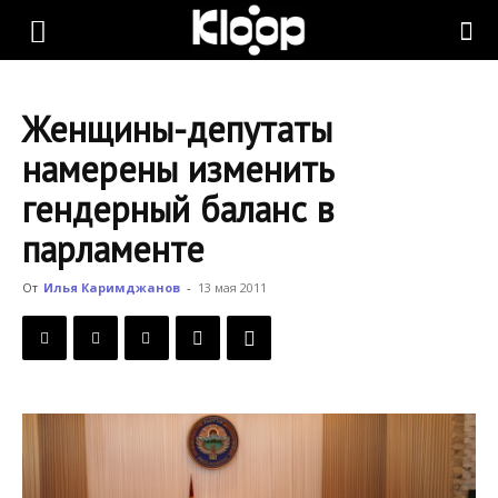
KLOOP.KG
Женщины-депутаты
—
намерены изменить
гендерный баланс в
Новости
парламенте
От
Илья Каримджанов
-
13 мая 2011
Кыргызстана