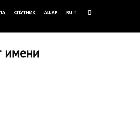
ЛА
СПУТНИК
АШАР
RU
т имени