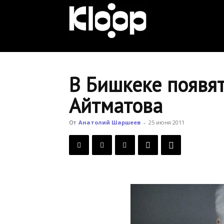
KLOOP.KG
—
В Бишкеке появят
Айтматова
Новости
От
Анатолий Шаршеев
-
25 июня 2011
Кыргызстана