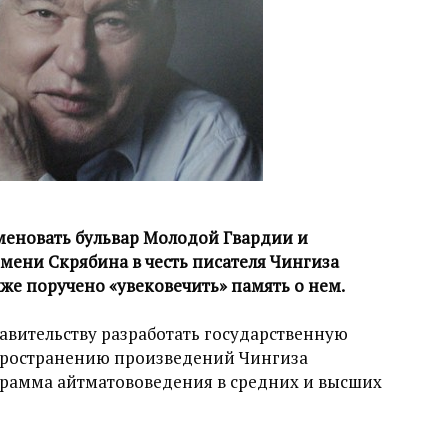
еновать бульвар Молодой Гвардии и
мени Скрябина в честь писателя Чингиза
же поручено «увековечить» память о нем.
авительству разработать государственную
пространению произведений Чингиза
грамма айтматововедения в средних и высших