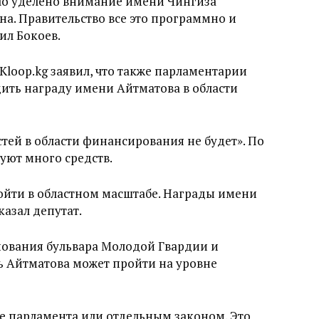
было уделено внимание имени Чингиза
на. Правительство все это программно и
ил Бокоев.
Kloop.kg заявил, что также парламентарии
дить награду имени Айтматова в области
тей в области финансирования не будет». По
уют много средств.
ойти в областном масштабе. Награды имени
казал депутат.
нования бульвара Молодой Гвардии и
ь Айтматова может пройти на уровне
е парламента или отдельным законом. Это