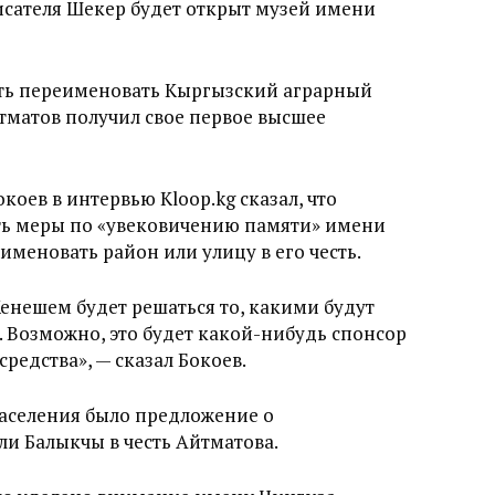
писателя Шекер будет открыт музей имени
сть переименовать Кыргызский аграрный
тматов получил свое первое высшее
оев в интервью Kloop.kg сказал, что
ть меры по «увековичению памяти» имени
меновать район или улицу в его честь.
енешем будет решаться то, какими будут
. Возможно, это будет какой-нибудь спонсор
редства», — сказал Бокоев.
населения было предложение о
и Балыкчы в честь Айтматова.