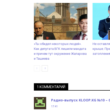
«Ты обидел некоторых людей».
Не оставля
Как депутата БГК лишили мандата
крыше. Пре
и причем тут окружение Жапарова
затоплени
и Ташиева
1 КОММЕНТАРИЙ
Радио-выпуск KLOOP.KG №10 – 
17:41