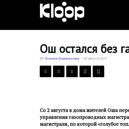
KLOOP.KG
—
Ош остался без г
Новости
От
Ксения Кошманова
-
03 августа 2011
Кыргызстана
Со 2 августа в дома жителей Оша пер
управления газопроводных магистрале
магистрали, по которой «голубое топ