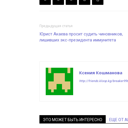
Предыдущая статья
Юрист Акаева просит судить чиновников,
лишивших экс-президента иммунитета
Ксения Кошманова
http://friends.kloop.kg/breaker99
ЭТО МОЖЕТ БЫТЬ ИНТЕРЕСНО
ЕЩЕ ОТ 