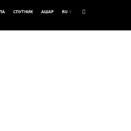
ЛА
СПУТНИК
АШАР
RU