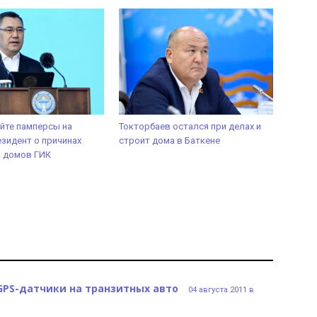
йте памперсы на
Токторбаев остался при делах и
зидент о причинах
строит дома в Баткене
я домов ГИК
GPS-датчики на транзитных авто
04 августа 2011 в