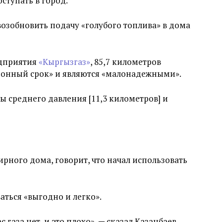
оступать в город.
возобновить подачу «голубого топлива» в дома
едприятия
«Кыргызгаз»
, 85,7 километров
ионный срок» и являются «малонадежными».
 среднего давления [11,3 километров] и
рного дома, говорит, что начал использовать
аться «выгодно и легко».
 газа нет, и это плохо», ─ сказал Казанбаев.