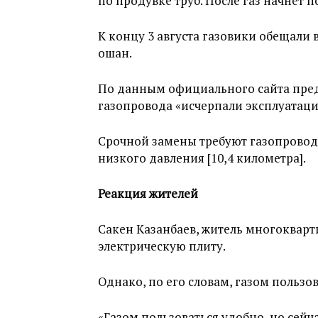
по продувке труб. После газ начнет п
К концу 3 августа газовики обещали 
ошан.
По данным официального сайта пр
газопровода «исчерпали эксплуатац
Срочной замены требуют газопроводы
низкого давления [10,4 километра].
Реакция жителей
Сакен Казанбаев, житель многокварти
электрическую плиту.
Однако, по его словам, газом пользов
«Газом пользоваться удобно, но сейчас