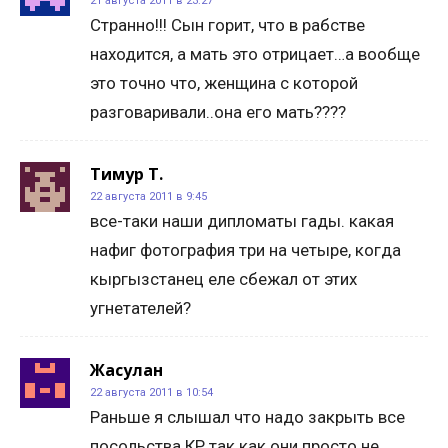
21 августа 2011 в 23:27
Странно!!! Сын горит, что в рабстве
находится, а мать это отрицает…а вообще
это точно что, женщина с которой
разговаривали..она его мать????
Тимур Т.
22 августа 2011 в 9:45
все-таки наши дипломаты гады. какая
нафиг фотография три на четыре, когда
кыргызстанец еле сбежал от этих
угнетателей?
Жасулан
22 августа 2011 в 10:54
Раньше я слышал что надо закрыть все
посольства КР так как они просто не