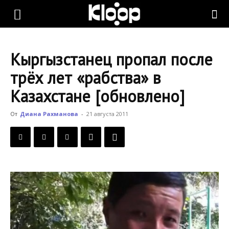
KLOOP.KG
Кыргызстанец пропал после
—
трёх лет «рабства» в
Казахстане [обновлено]
Новости
От
Диана Рахманова
-
21 августа 2011
Кыргызстана