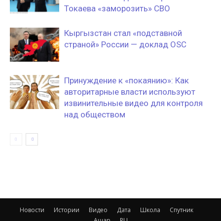
Токаева «заморозить» СВО
Кыргызстан стал «подставной
страной» России — доклад OSC
Принуждение к «покаянию»: Как
авторитарные власти используют
извинительные видео для контроля
над обществом
Новости
Истории
Видео
Дата
Школа
Спутник
Ашар
RU