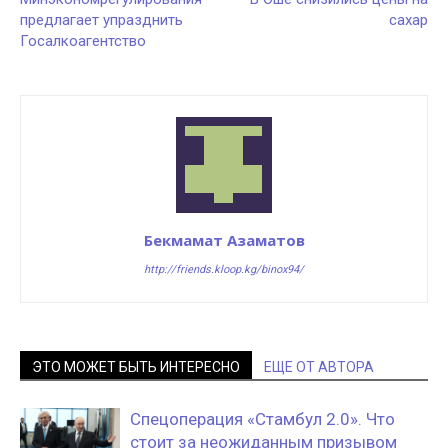
предлагает упразднить
сахар
Госалкоагентство
Бекмамат Азаматов
http://friends.kloop.kg/binox94/
ЭТО МОЖЕТ БЫТЬ ИНТЕРЕСНО
ЕЩЕ ОТ АВТОРА
Спецоперация «Стамбул 2.0». Что
стоит за неожиданным призывом