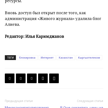
ресурсы.
Вновь доступ был открыт после того, как
администрация «Живого журнала» удалила блог
Алиева.
Редактор: Илья Каримджанов
ТЕГИ
блокировка
Интернет
Казахстан
Кыргызтелеком
Предыдущая статья
Следующая статья
Минэкономрегулирования
В Оше снизились цены на