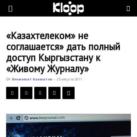
KLOOP.KG
«Казахтелеком» не
—
соглашается» дать полный
доступ Кыргызстану к
Новости
«Живому Журналу»
От
Бекмамат Азаматов
-
25 августа 2011
Кыргызстана