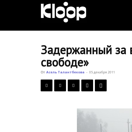
KLOOP.KG
—
Задержанный за 
свободе»
Новости
От
Асель Талантбекова
-
05 декабря 2011
Кыргызстана