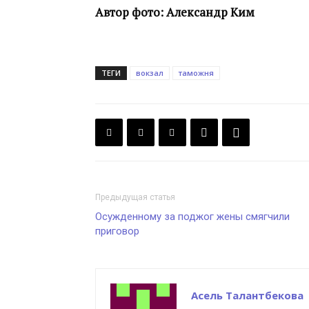
Автор фото: Александр Ким
ТЕГИ
вокзал
таможня
Предыдущая статья
Осужденному за поджог жены смягчили
приговор
Асель Талантбекова