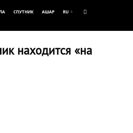
ЛА
СПУТНИК
АШАР
RU
ик находится «на