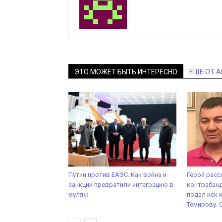
ЭТО МОЖЕТ БЫТЬ ИНТЕРЕСНО
ЕЩЕ ОТ 
Путин против ЕАЭС. Как война и
Герой расс
санкции превратили интеграцию в
контрабанд
муляж
подал иск 
Темирову. 