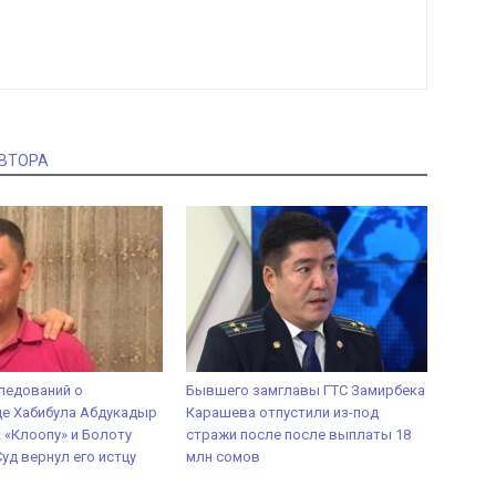
АВТОРА
ледований о
Бывшего замглавы ГТС Замирбека
е Хабибула Абдукадыр
Карашева отпустили из-под
к «Клоопу» и Болоту
стражи после после выплаты 18
Суд вернул его истцу
млн сомов