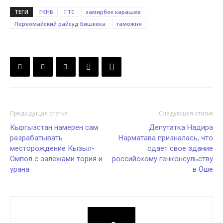
ТЕГИ
ГКНБ
ГТС
замирбек карашев
Первомайский райсуд Бишкека
таможня
Предыдущая статья
Следующая статья
Кыргызстан намерен сам
Депутатка Надира
разрабатывать
Нарматава призналась, что
месторождение Кызыл-
сдает свое здание
Омпол с залежами тория и
российскому генконсульству
урана
в Оше