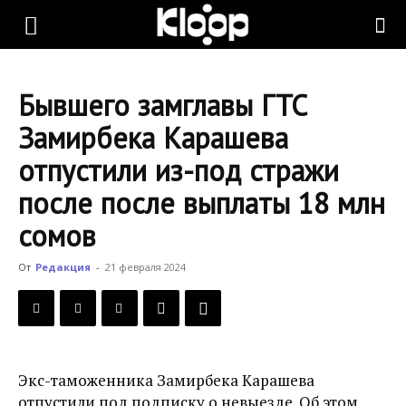
KLOOP.KG
Бывшего замглавы ГТС
—
Замирбека Карашева
отпустили из-под стражи
Новости
после после выплаты 18 млн
сомов
Кыргызстана
От
Редакция
-
21 февраля 2024
Экс-таможенника Замирбека Карашева
отпустили под подписку о невыезде. Об этом