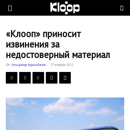
KLOOP.KG
«Клооп» приносит
—
извинения за
недостоверный материал
Новости
От
Эльдияр Арыкбаев
-
17 января 2012
Кыргызстана