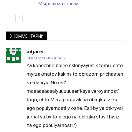
Мырзакматовым
3 КОММЕНТАРИИ
adjarec
04 февраля 2012 в 16:52
Ya konechno bolee sklonyayus’ k tomu, chto
myrzakmatov kakim-to obrazom prichasten
k izdaniyu. No est’
maaaaaaaaalyuuuuusen’kaya veroyatnost’
togo, chto Mera postavili na oblojku iz-za
ego populyarnosti v oshe. Esli by ya otkryval
jurnal ya by toje ego na oblojku stavil by, iz-
za ego populyarnosti :)