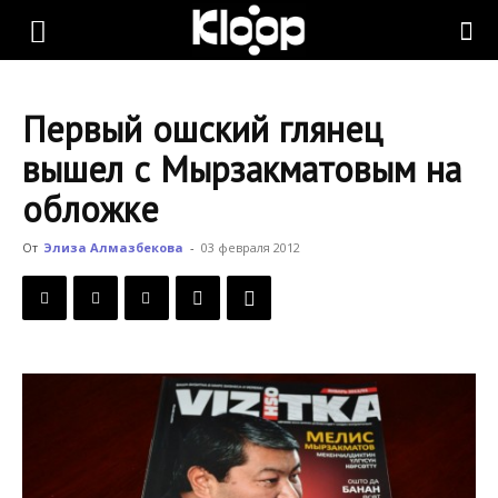
KLOOP.KG
Первый ошский глянец
—
вышел с Мырзакматовым на
обложке
Новости
От
Элиза Алмазбекова
-
03 февраля 2012
Кыргызстана