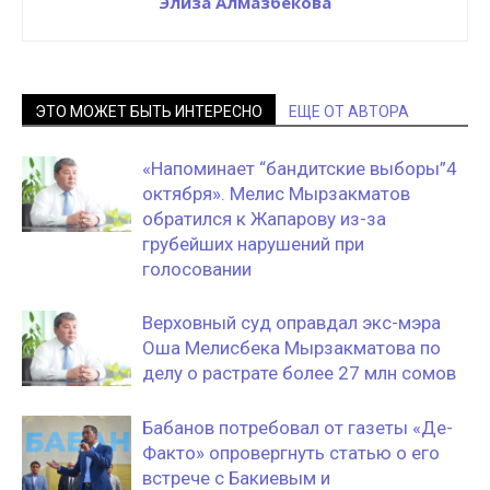
Элиза Алмазбекова
ЭТО МОЖЕТ БЫТЬ ИНТЕРЕСНО
ЕЩЕ ОТ АВТОРА
«Напоминает “бандитские выборы”4
октября». Мелис Мырзакматов
обратился к Жапарову из-за
грубейших нарушений при
голосовании
Верховный суд оправдал экс-мэра
Оша Мелисбека Мырзакматова по
делу о растрате более 27 млн сомов
Бабанов потребовал от газеты «Де-
Факто» опровергнуть статью о его
встрече с Бакиевым и