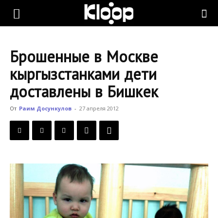
KLOOP.KG
Брошенные в Москве
—
кыргызстанками дети
доставлены в Бишкек
Новости
От
Раим Досункулов
-
27 апреля 2012
Кыргызстана