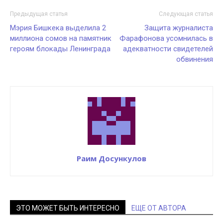
Предыдущая статья
Следующая статья
Мэрия Бишкека выделила 2
Защита журналиста
миллиона сомов на памятник
Фарафонова усомнилась в
героям блокады Ленинграда
адекватности свидетелей
обвинения
Раим Досункулов
ЭТО МОЖЕТ БЫТЬ ИНТЕРЕСНО
ЕЩЕ ОТ АВТОРА