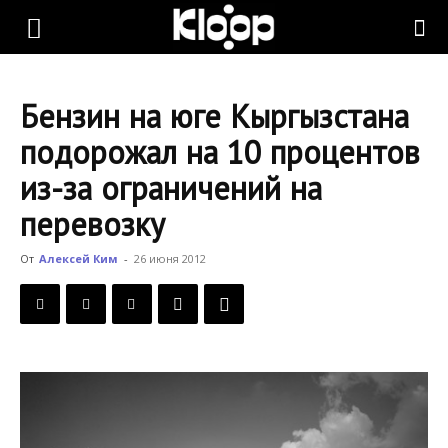
KLOOP.KG
Бензин на юге Кыргызстана
—
подорожал на 10 процентов
из-за ограничений на
Новости
перевозку
От
Алексей Ким
-
26 июня 2012
Кыргызстана