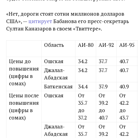
«Нет, дороги стоят сотни миллионов долларов
США», —
цитирует
Бабанова его пресс-секретарь
Султан Каназаров в своем «Твиттере».
Область
АИ-80
АИ-92
АИ-95
Цены до
Ошская
34.2
37.7
40.7
повышения
Джалал-
34.2
37.7
40.7
(цифры в
Абадская
сомах)
Баткенская
34.4
37.9
40.9
Цены после
Ошская
От
От
От
повышения
35.7
39.2
42.2
(цифры в
до
до
до
сомах)
37.2
40.7
43.7
Джалал-
От
От
От
Абадская
35.7
39.2
42.2