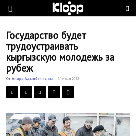
KLOOP.KG
Государство будет
—
трудоустраивать
кыргызскую молодежь за
Новости
рубеж
От
Анара Адылбек кызы
-
24 июля 2012
Кыргызстана