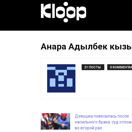
KLOOP.KG
—
Анара Адылбек кыз
Новости
21 ПОСТЫ
0 КОММЕНТА
Кыргызстана
Девушка повесилась после
насильного брака: суд отлож
во второй раз