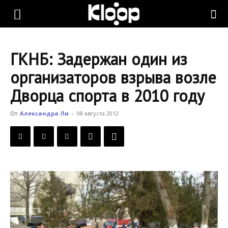
KLOOP.KG
ГКНБ: Задержан один из
—
организаторов взрыва возле
Дворца спорта в 2010 году
Новости
От
Александра Ли
-
08 августа 2012
Кыргызстана