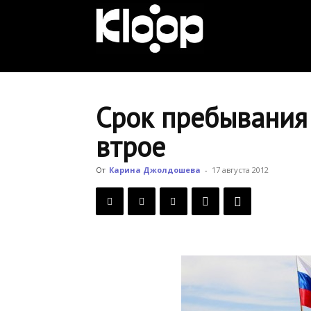
KLOOP.KG
—
Срок пребывания
втрое
Новости
От
Карина Джолдошева
-
17 августа 2012
Кыргызстана