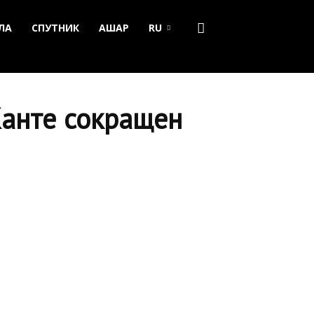
ЛА
СПУТНИК
АШАР
RU
Канте сокращен