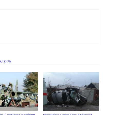
АВТОРА
ский комитет одобрил
Российская авиабаза отрицает