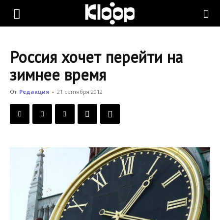
KLOOP.KG
Россия хочет перейти на
—
зимнее время
От
Редакция
-
21 сентября 2012
Новости
Кыргызстана