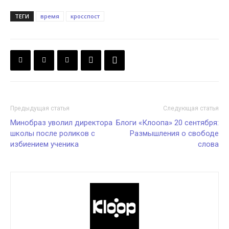
ТЕГИ
время
кросспост
Предыдущая статья
Следующая статья
Минобраз уволил директора
Блоги «Клоопа» 20 сентября:
школы после роликов с
Размышления о свободе
избиением ученика
слова