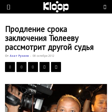
KLOOP.KG
Продление срока
—
заключения Тюлееву
рассмотрит другой судья
Новости
От
Азат Рузиев
-
08 октября 2012
Кыргызстана