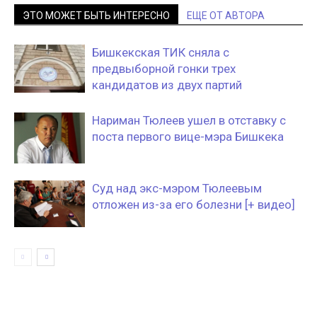
ЭТО МОЖЕТ БЫТЬ ИНТЕРЕСНО
ЕЩЕ ОТ АВТОРА
Бишкекская ТИК сняла с
предвыборной гонки трех
кандидатов из двух партий
Нариман Тюлеев ушел в отставку с
поста первого вице-мэра Бишкека
Суд над экс-мэром Тюлеевым
отложен из-за его болезни [+ видео]