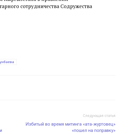
арного сотрудничества Содружества
тунбаева
Следующая статья
Избитый во время митинга «ата-журтовец»
и
«пошел на поправку»