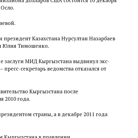
миллиона долларов США состоится 10 декабря
 Осло.
аевой.
и президент Казахстана Нурсултан Назарбаев
ы Юлия Тимошенко.
кие заслуги МИД Кыргызстана выдвинул экс-
 пресс-секретарь ведомства отказался от
вительство Кыргызстана после
я 2010 года.
президентом страны, а в декабре 2011 года
ом Кыргызстана в правлении