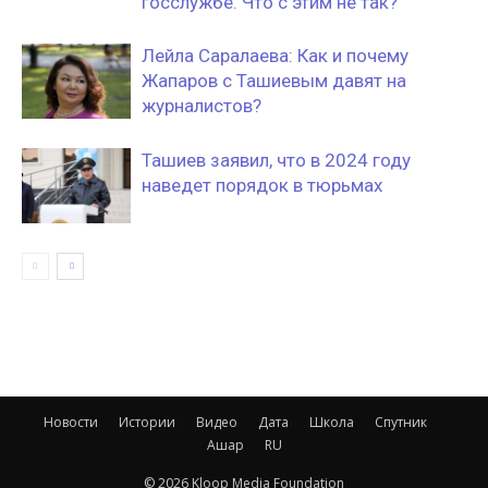
госслужбе. Что с этим не так?
Лейла Саралаева: Как и почему
Жапаров с Ташиевым давят на
журналистов?
Ташиев заявил, что в 2024 году
наведет порядок в тюрьмах
Новости
Истории
Видео
Дата
Школа
Спутник
Ашар
RU
© 2026 Kloop Media Foundation