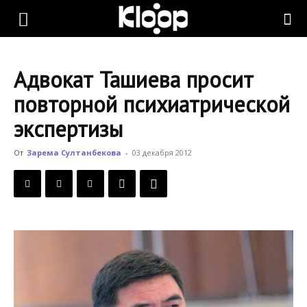
KLOOP.KG
Адвокат Ташиева просит
—
повторной психиатрической
экспертизы
Новости
От
Зарема Султанбекова
-
03 декабря 2012
Кыргызстана