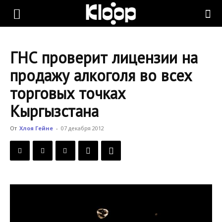
KLOOP.KG
ГНС проверит лицензии на
—
продажу алкоголя во всех
торговых точках
Новости
Кыргызстана
От
Хлоя Гейне
-
07 декабря 2012
Кыргызстана