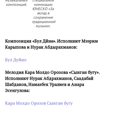
музыкальных
специальной
композиций.
номинации
ЮНЕСКО «За
вклад в
сохранение
традиционной
музыки».
Композиция «Бул Дүйнө». Исполняют Мээрим
Карыпова и Нурак Абдырахманов:
Бул Дуйно
Мелодия Кара Молдо Орозова «Сынган бугу».
Исполняют Нурак Абдрахманов, Саадабай
Шабданов, Намазбек Уралиев и Анара
Эсенгулова:
Кара Молдо Орозов Сынган бугу