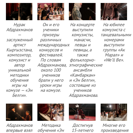
Нурак
Он и его
На концерте
На юбилее
Абдрахманов
ученики
выступили
комузиста с
—
призеры
комузисты,
танцевальными
заслуженный
различных
манасчи,
номерами
артист
международных
певцы и
выступили
Кыргызстана,
конкурсов и
певицы, а
группы «Ак
композитор,
фестивалей.
также
Марал» и
комузист и
По словам
фольклорно-
«We’ll Be».
автор
Абдрахманова,
этнографические
уникальной
около 100
ансамбли
методики
учеников
«Камбаркан»
обучения
брали у него
и «Эн Белги»,
игры на
уроки игры
состоящие из
комузе — «Эн
на комузе.
учеников
Белги».
Абдрахманова.
Абдрахманов
Методика
Достигнув
Многие его
впервые взял
обучения «Эн
15-летнего
произведения