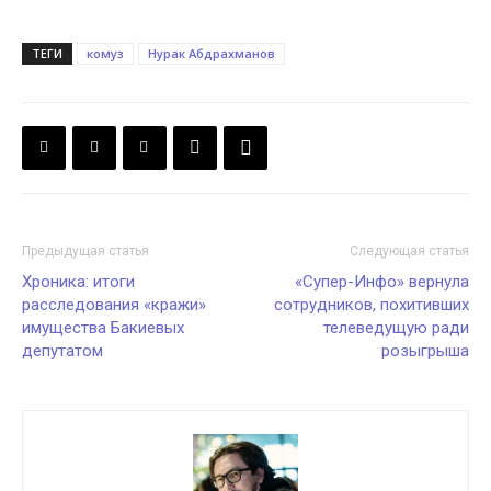
ТЕГИ
комуз
Нурак Абдрахманов
Предыдущая статья
Следующая статья
Хроника: итоги
«Супер-Инфо» вернула
расследования «кражи»
сотрудников, похитивших
имущества Бакиевых
телеведущую ради
депутатом
розыгрыша