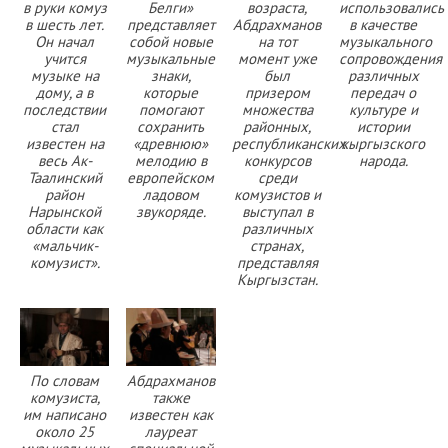
в руки комуз
Белги»
возраста,
использовались
в шесть лет.
представляет
Абдрахманов
в качестве
Он начал
собой новые
на тот
музыкального
учится
музыкальные
момент уже
сопровождения
музыке на
знаки,
был
различных
дому, а в
которые
призером
передач о
последствии
помогают
множества
культуре и
стал
сохранить
районных,
истории
известен на
«древнюю»
республиканских
кыргызского
весь Ак-
мелодию в
конкурсов
народа.
Таалинский
европейском
среди
район
ладовом
комузистов и
Нарынской
звукоряде.
выступал в
области как
различных
«мальчик-
странах,
комузист».
представляя
Кыргызстан.
По словам
Абдрахманов
комузиста,
также
им написано
известен как
около 25
лауреат