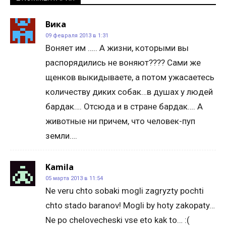
Вика
09 февраля 2013 в 1:31
Воняет им ….. А жизни, которыми вы
распорядились не воняют???? Сами же
щенков выкидываете, а потом ужасаетесь
количеству диких собак…в душах у людей
бардак…. Отсюда и в стране бардак…. А
животные ни причем, что человек-пуп
земли….
Kamila
05 марта 2013 в 11:54
Ne veru chto sobaki mogli zagryzty pochti
chto stado baranov! Mogli by hoty zakopaty…
Ne po chelovecheski vse eto kak to… :(