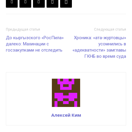
Предыдущая статья
Следующая статья
До кыргызского «РосПила»
Хроника: «ата-журтовцы»
далеко: Махинации с
усомнились в
госзакупками не отследить
«адекватности» замглавы
ГКНБ во время суда
Алексей Ким