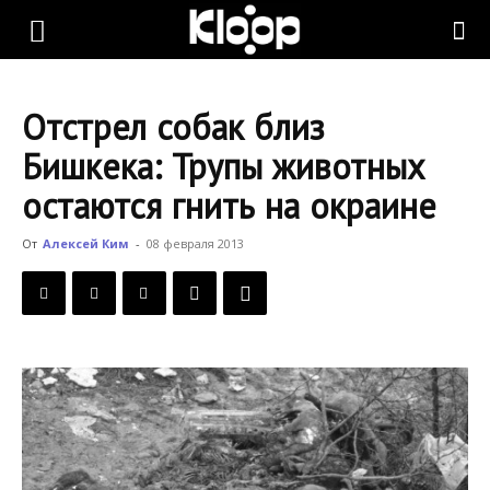
KLOOP.KG
Отстрел собак близ
—
Бишкека: Трупы животных
остаются гнить на окраине
Новости
От
Алексей Ким
-
08 февраля 2013
Кыргызстана