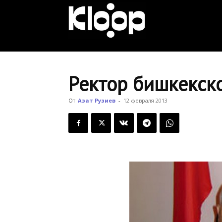
KLOOP.KG
—
Ректор бишкекско
Новости
От
Азат Рузиев
-
12 февраля 2013
Кыргызстана