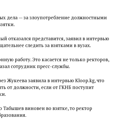
ных дела — за злоупотребление должностными
зятки.
ый отказался представится, заявил в интервью
щательнее следить за взятками в вузах.
ную работу. Это касается не только ректоров,
казал сотрудник пресс-службы.
з Жукеева заявила в интервью Kloop.kg, что
ить от должности, если от ГКНБ поступит
ки.
то Табышев виновен во взятке, то ректор
бразования.