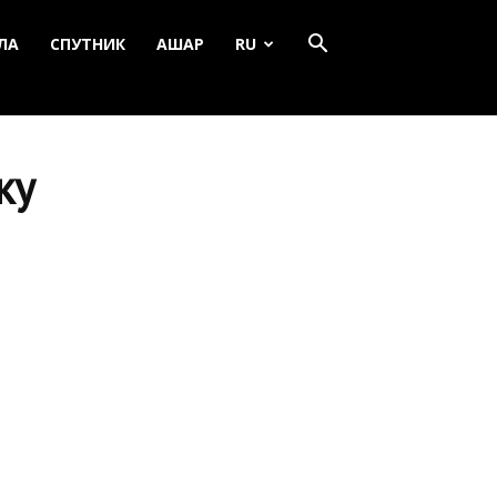
ЛА
СПУТНИК
АШАР
RU
ку