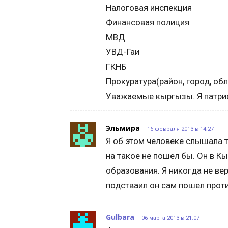
Налоговая инспекция
Финансовая полиция
МВД
УВД-Гаи
ГКНБ
Прокуратура(район, город, обл
Уважаемые кыргызы. Я патриот
Эльмира
16 февраля 2013 в 14:27
Я об этом человеке слышала т
на такое не пошел бы. Он в К
образования. Я никогда не вер
подстваил он сам пошел проти
Gulbara
06 марта 2013 в 21:07