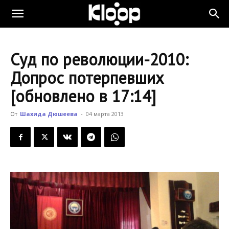
KLOOP.KG
Суд по революции-2010:
—
Допрос потерпевших
[обновлено в 17:14]
Новости
От
Шахида Дюшеева
-
04 марта 2013
Кыргызстана