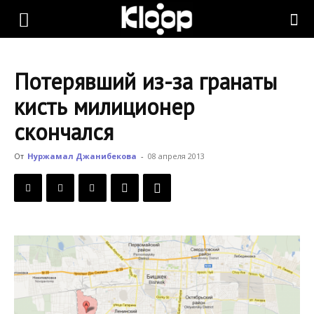
KLOOP.KG
Потерявший из-за гранаты
—
кисть милиционер
скончался
Новости
От
Нуржамал Джанибекова
-
08 апреля 2013
Кыргызстана