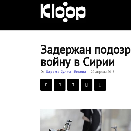
KLOOP.KG
—
Задержан подозр
войну в Сирии
Новости
От
Зарема Султанбекова
-
22 апреля 2013
Кыргызстана