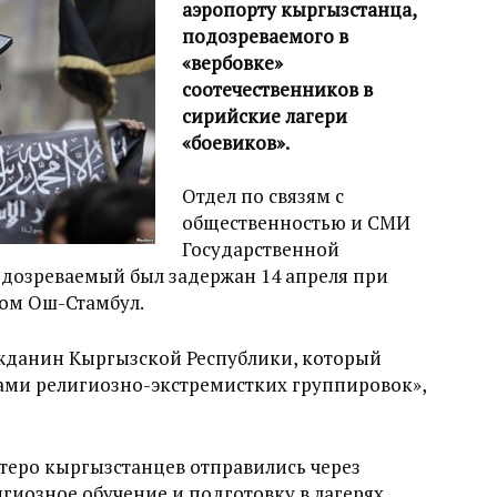
аэропорту кыргызстанца,
подозреваемого в
«вербовке»
соотечественников в
сирийские лагери
«боевиков».
Отдел по связям с
общественностью и СМИ
Государственной
одозреваемый был задержан 14 апреля при
ом Ош-Стамбул.
жданин Кыргызской Республики, который
ками религиозно-экстремистких группировок»,
теро кыргызстанцев отправились через
гиозное обучение и подготовку в лагерях