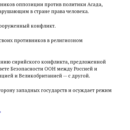
нников оппозиции против политики Асада,
арушающим в стране права человека.
вооруженный конфликт.
л своих противников в религиозном
анию сирийского конфликта, предложенной
вете Безопасности ООН между Россией и
цией и Великобританией — с другой.
сторону западных государств и осуждает режим
»