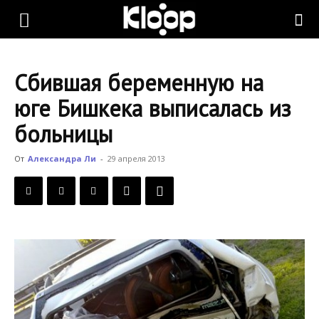
KLOOP.KG
Сбившая беременную на
—
юге Бишкека выписалась из
больницы
Новости
От
Александра Ли
-
29 апреля 2013
Кыргызстана