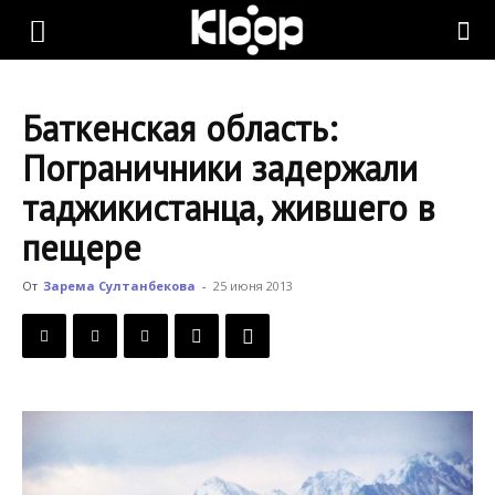
KLOOP.KG
Баткенская область:
—
Пограничники задержали
таджикистанца, жившего в
Новости
пещере
От
Зарема Султанбекова
-
25 июня 2013
Кыргызстана