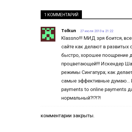
1 КОММЕНТАРИЙ
Tolkun
27 июля 2013 в 21:22
Klassno!!! МИД зря боится, вс
сайте как делают в развитых с
быстро, хорошее поощрение д
процветающей!!! Искендер Ша
режимы Сингапура; как делае
самые эффективные думаю… И
payments to online payments да
нормальный?!?!?!
комментарии закрыты.