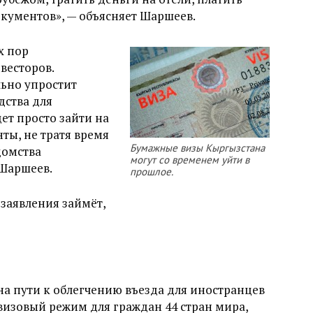
кументов», — объясняет Шаршеев.
х пор
весторов.
льно упростит
дства для
ет просто зайти на
нты, не тратя время
Бумажные визы Кыргызстана
домства
могут со временем уйти в
 Шаршеев.
прошлое.
заявления займёт,
на пути к облегчению въезда для иностранцев
 визовый режим для граждан 44 стран мира,