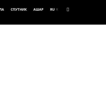
ЛА
СПУТНИК
АШАР
RU