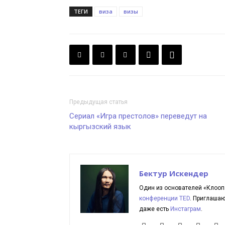
ТЕГИ
виза
визы
Предыдущая статья
Сериал «Игра престолов» переведут на
кыргызский язык
Бектур Искендер
Один из основателей «Клооп
конференции TED
. Приглаша
даже есть
Инстаграм
.