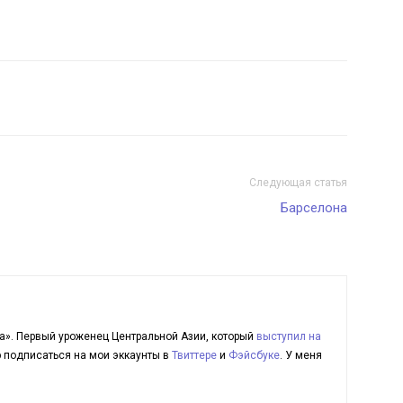
Следующая статья
Барселона
а». Первый уроженец Центральной Азии, который
выступил на
ю подписаться на мои эккаунты в
Твиттере
и
Фэйсбуке
. У меня