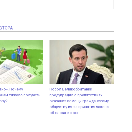
АВТОРА
зано». Почему
Посол Великобритании
нцам тяжело получить
предупредил о препятствиях
опу?
оказания помощи гражданскому
обществу из-за принятия закона
об «иноагентах»