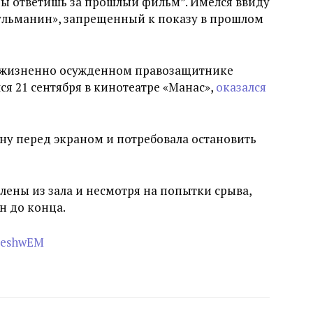
Ты ответишь за прошлый фильм”. Имелся ввиду
ульманин», запрещенный к показу в прошлом
ожизненно осужденном правозащитнике
я 21 сентября в кинотеатре «Манас»,
оказался
ену перед экраном и потребовала остановить
ены из зала и несмотря на попытки срыва,
н до конца.
s8eshwEM