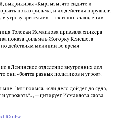
, выкрикивая «Кыргызы, что сидите и
сорвать показ фильма, и их действия нарушали
и угрозу зрителям», — сказано в заявлении.
ница Толекан Исмаилова призвала спикера
ва показа фильма в Жогорку Кенеше, а
т по действиям милиции во время
ие в Ленинское отделение внутренних дел
то они «боятся разных политиков и угроз».
мне: “Мы боимся. Если дело дойдет до суда,
 и угрожать”», — цитирует Исмаилова слова
AxLRXnFw