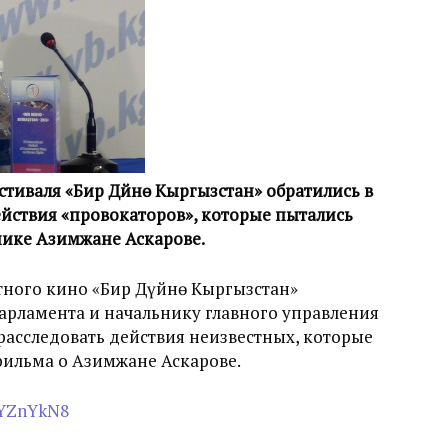
иваля «Бир Дүйнө Кыргызстан» обратились в
йствия «провокаторов», которые пытались
нике Азимжане Аскарове.
ного кино «Бир Дүйнө Кыргызстан»
парламента и начальнику главного управления
расследовать действия неизвестных, которые
 фильма о Азимжане Аскарове.
AYZnYkN8