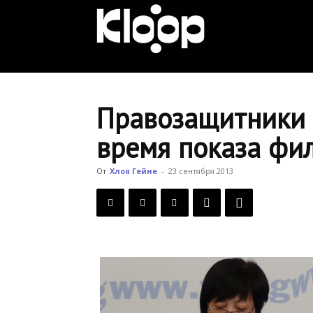
KLOOP.KG
—
Правозащитники 
время показа фи
Новости
От
Хлоя Гейне
-
23 сентября 2013
Кыргызстана