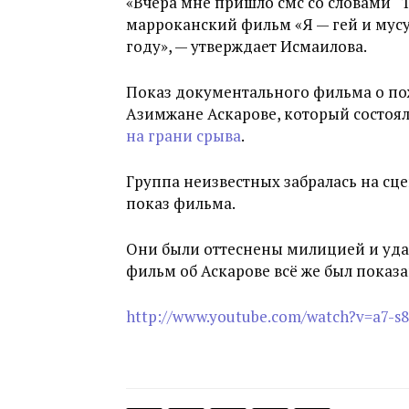
«Вчера мне пришло смс со словами “
марроканский фильм «Я — гей и мус
году», — утверждает Исмаилова.
Показ документального фильма о п
Азимжане Аскарове, который состоялс
на грани срыва
.
Группа неизвестных забралась на сц
показ фильма.
Они были оттеснены милицией и удал
фильм об Аскарове всё же был показа
http://www.youtube.com/watch?v=a7-