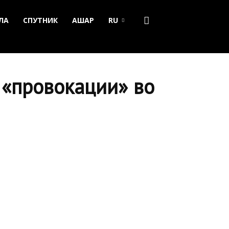
ЛА
СПУТНИК
АШАР
RU
 «провокации» во