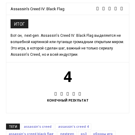
Assassin's Creed IV: Black Flag
ИТОГ
Вот он, next-gen. Assassin's Creed IV: Black Flag выделяется не
волшебной картинкой или пугающе громадным открытым миром.
Это игра, в которой сделан шаг, важный не только сериалу
Assassin's Creed, но и всей индустрии.
4
КОНЕЧНЫЙ РЕЗУЛЬТАТ
ТЕГИ
assassin's creed
assassin's creed 4
assassin's creed black flag
nextgen
ps3
обзоры игр