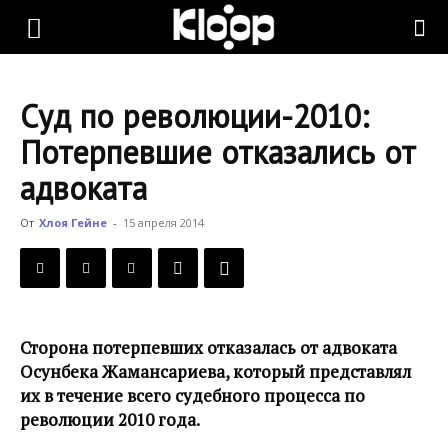
KLOOP.KG
Суд по революции-2010:
—
Потерпевшие отказались от
адвоката
Новости
От
Хлоя Гейне
-
15 апреля 2014
Кыргызстана
Сторона потерпевших отказалась от адвоката
Осунбека Жамансариева, который представлял
их в течение всего судебного процесса по
революции 2010 года.