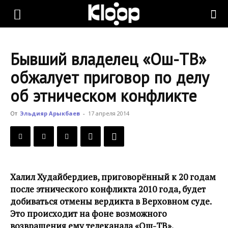
KLOOP.KG
Бывший владелец «Ош-ТВ»
—
обжалует приговор по делу
об этническом конфликте
Новости
От
Эльдияр Арыкбаев
-
17 апреля 2014
Кыргызстана
Халил Худайбердиев, приговорённый к 20 годам
после этнического конфликта 2010 года, будет
добиваться отмены вердикта в Верховном суде.
Это происходит на фоне возможного
возвращения ему телеканала «Ош-ТВ».