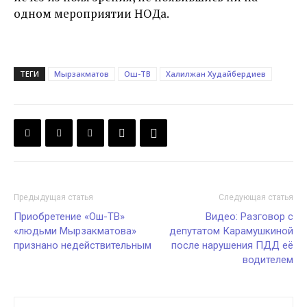
одном мероприятии НОДа.
ТЕГИ
Мырзакматов
Ош-ТВ
Халилжан Худайбердиев
Предыдущая статья
Следующая статья
Приобретение «Ош-ТВ»
Видео: Разговор с
«людьми Мырзакматова»
депутатом Карамушкиной
признано недействительным
после нарушения ПДД её
водителем