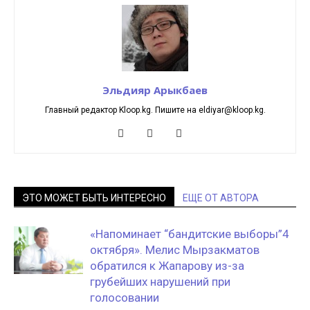
Эльдияр Арыкбаев
Главный редактор Kloop.kg. Пишите на eldiyar@kloop.kg.
ЭТО МОЖЕТ БЫТЬ ИНТЕРЕСНО
ЕЩЕ ОТ АВТОРА
«Напоминает “бандитские выборы”4
октября». Мелис Мырзакматов
обратился к Жапарову из-за
грубейших нарушений при
голосовании