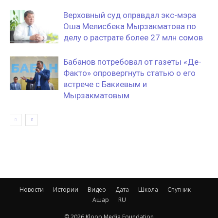
Верховный суд оправдал экс-мэра
Оша Мелисбека Мырзакматова по
делу о растрате более 27 млн сомов
Бабанов потребовал от газеты «Де-
Факто» опровергнуть статью о его
встрече с Бакиевым и
Мырзакматовым
Новости
Истории
Видео
Дата
Школа
Спутник
Ашар
RU
© 2026 Kloop Media Foundation