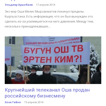
Эльдияр Арыкбаев
-
17 апреля 2014
Экс-мэр Оша Мелис Мырзакматов покинул пределы
Кыргызстана. Есть информация, что он был вынужден это
сделать из-за усилившегося на него давления. Между тем,
несколько принадлежавших...
Крупнейший телеканал Оша продан
российскому бизнесмену
Хлоя Гейне
-
15 апреля 2014