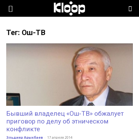
KLOOP.KG
Тег: Ош-ТВ
—
Новости
Кыргызстана
Бывший владелец «Ош-ТВ» обжалует
приговор по делу об этническом
конфликте
Эльдияр Арыкбаев
-
17 апреля 2014