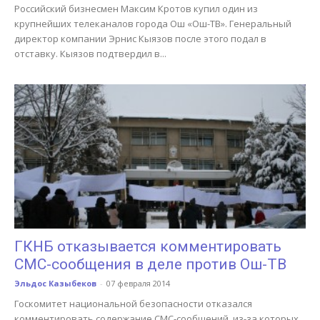
Российский бизнесмен Максим Кротов купил один из
крупнейших телеканалов города Ош «Ош-ТВ». Генеральный
директор компании Эрнис Кыязов после этого подал в
отставку. Кыязов подтвердил в...
ГКНБ отказывается комментировать
СМС-сообщения в деле против Ош-ТВ
Эльдос Казыбеков
-
07 февраля 2014
Госкомитет национальной безопасности отказался
комментировать содержание СМС-сообщений, из-за которых