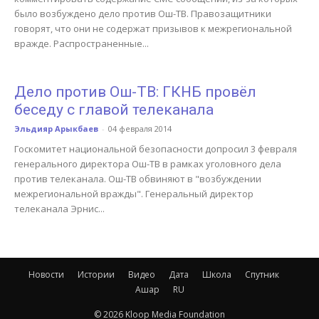
было возбуждено дело против Ош-ТВ. Правозащитники
говорят, что они не содержат призывов к межрегиональной
вражде. Распространенные...
Дело против Ош-ТВ: ГКНБ провёл
беседу с главой телеканала
Эльдияр Арыкбаев
-
04 февраля 2014
Госкомитет национальной безопасности допросил 3 февраля
генерального директора Ош-ТВ в рамках уголовного дела
против телеканала. Ош-ТВ обвиняют в "возбуждении
межрегиональной вражды". Генеральный директор
телеканала Эрнис...
Новости
Истории
Видео
Дата
Школа
Спутник
Ашар
RU
© 2026 Kloop Media Foundation