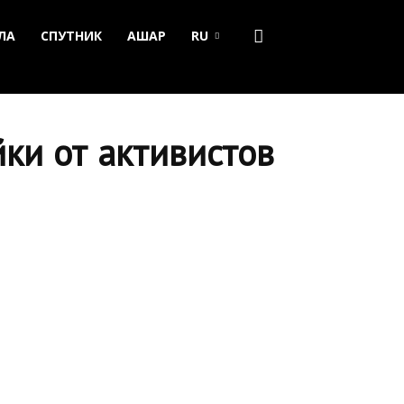
ЛА
СПУТНИК
АШАР
RU
ки от активистов