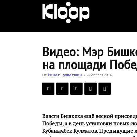
KLOOP.KG
—
Видео: Мэр Бишк
на площади Поб
Новости
От
Ринат Тухватшин
-
27 апреля 2014
Кыргызстана
Власти Бишкека ещё весной присоед
Победы, а в день установки новых с
Кубанычбек Кулматов. Предыдущие 