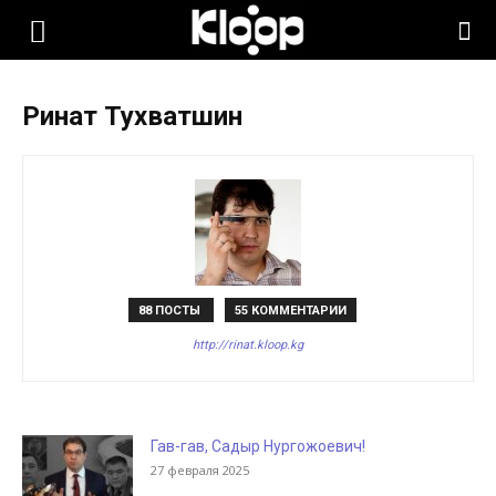
KLOOP.KG
Ринат Тухватшин
—
Новости
Кыргызстана
88 ПОСТЫ
55 КОММЕНТАРИИ
http://rinat.kloop.kg
Гав-гав, Садыр Нургожоевич!
27 февраля 2025