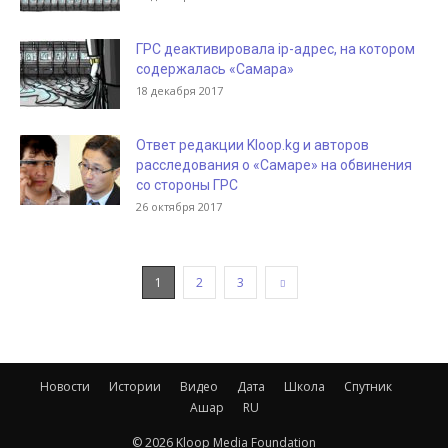
ГРС деактивировала ip-адрес, на котором
содержалась «Самара»
18 декабря 2017
Ответ редакции Kloop.kg и авторов
расследования о «Самаре» на обвинения
со стороны ГРС
26 октября 2017
1
2
3
Новости
Истории
Видео
Дата
Школа
Спутник
Ашар
RU
© 2026 Kloop Media Foundation