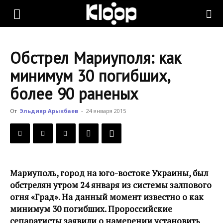
KLOOP.KG
Обстрел Мариуполя: как
—
минимум 30 погибших,
более 90 раненых
Новости
От
Эльдияр Арыкбаев
-
24 января 2015
Кыргызстана
Мариуполь, город на юго-востоке Украины, был
обстрелян утром 24 января из системы залпового
огня «Град». На данный момент известно о как
минимум 30 погибших. Пророссийские
сепаратисты заявили о намерении установить