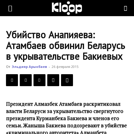
KLOOP.KG
Убийство Анапияева:
—
Атамбаев обвинил Беларусь
в укрывательстве Бакиевых
Новости
От
Эльдияр Арыкбаев
-
26 февраля 2015
Кыргызстана
Президент Алмазбек Атамбаев раскритиковал
власти Беларуси за укрывательство свергнутого
президента Курманбека Бакиева и членов его
семьи. Жаныша Бакиева подозревают в убийстве
«криминального авторитета» Алманбета