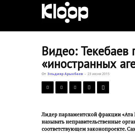
KLOOP.KG
—
Видео: Текебаев 
«иностранных аг
Новости
От
Эльдияр Арыкбаев
-
23 июня 2015
Кыргызстана
Лидер парламентской фракции «Ата 
называть неправительственные орга
соответствующем законопроекте. Сам