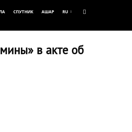
ЛА
СПУТНИК
АШАР
RU
мины» в акте об