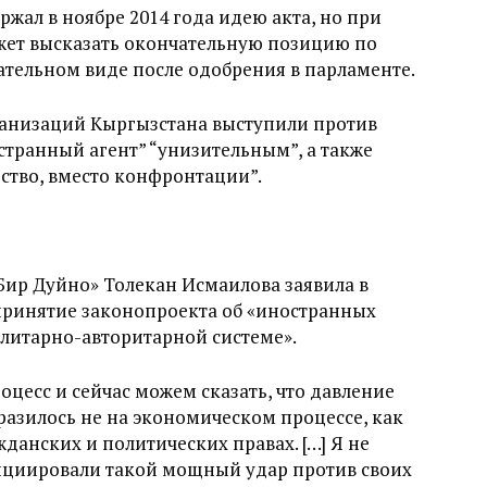
жал в ноябре 2014 года идею акта, но при
ожет высказать окончательную позицию по
чательном виде после одобрения в парламенте.
анизаций Кыргызстана выступили против
странный агент” “унизительным”, а также
ство, вместо конфронтации”.
Бир Дуйно» Толекан Исмаилова заявила в
 принятие законопроекта об «иностранных
талитарно-авторитарной системе».
цесс и сейчас можем сказать, что давление
тразилось не на экономическом процессе, как
жданских и политических правах. […] Я не
ициировали такой мощный удар против своих