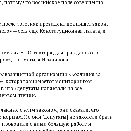
, потому что российское поле совершенно
е после того, как президент подпишет закон,
него» — есть ещё Конституционная палата, и
ание для НПО-сектора, для гражданского
ров», — отметила Исмаилова.
правозащитной организации «Коалиция за
», которая занимается мониторингом
т, что «депутаты наплевали на все
первом чтении.
ланные с этим законом, они сказали, что
 нормам. Но они [депутаты] не захотели брать
О проводили с ними большую работу и
но и на это они не обратили внимание», —