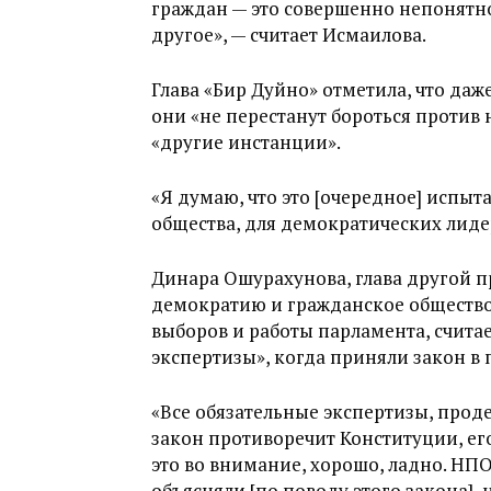
граждан — это совершенно непонятно
другое», — считает Исмаилова.
Глава «Бир Дуйно» отметила, что даж
они «не перестанут бороться против 
«другие инстанции».
«Я думаю, что это [очередное] испыт
общества, для демократических лиде
Динара Ошурахунова, глава другой 
демократию и гражданское общество
выборов и работы парламента, считае
экспертизы», когда приняли закон в 
«Все обязательные экспертизы, проде
закон противоречит Конституции, его
это во внимание, хорошо, ладно. НП
объясняли [по поводу этого закона], 