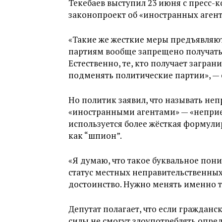
Текебаев выступил 23 июня с пресс-к
законопроект об «иностранных аген
«Такие же жесткие меры предъявляю
партиям вообще запрещено получать
Естественно, те, кто получает загр
подменять политические партии», — 
Но политик заявил, что называть не
«иностранными агентами» — «неприе
используется более жёсткая формули
как “шпион”.
«Я думаю, что такое буквальное пони
статус местных неправительственных 
достоинство. Нужно менять именно т
Депутат полагает, что если гражданс
силы не смогут злоупотреблять опре